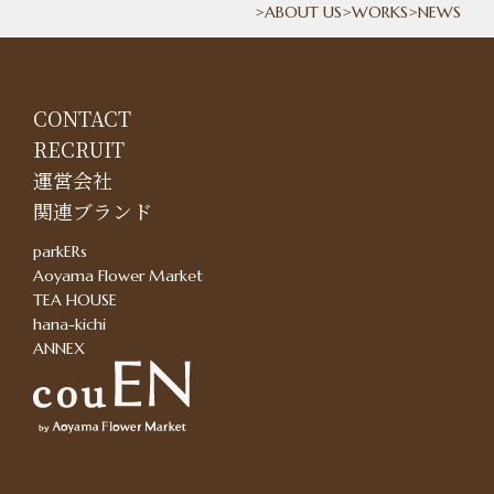
ABOUT US
WORKS
NEWS
CONTACT
RECRUIT
運営会社
関連ブランド
parkERs
Aoyama Flower Market
TEA HOUSE
hana-kichi
ANNEX